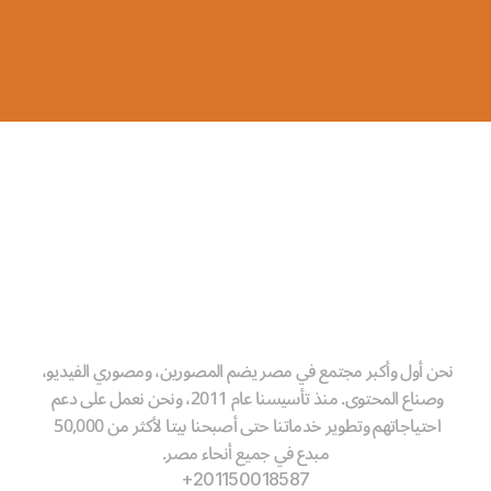
ارسال طلبك
نحن أول وأكبر مجتمع في مصر يضم المصورين، ومصوري الفيديو، 
وصناع المحتوى. منذ تأسيسنا عام 2011، ونحن نعمل على دعم 
الوجهة الأولى للمصورين وصناع المحتوى
احتياجاتهم وتطوير خدماتنا حتى أصبحنا بيتا لأكثر من 50,000 
سـنـة خـبـرة
15+ 
مبدع في جميع أنحاء مصر.
+201150018587